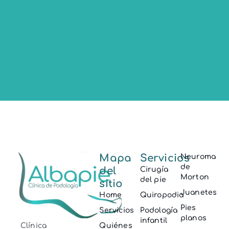
Mapa
Servicios
Neuroma
de
del
Cirugía
Morton
del pie
sitio
Juanetes
Home
Quiropodia
Pies
Servicios
Podología
planos
infantil
Clínica
Quiénes