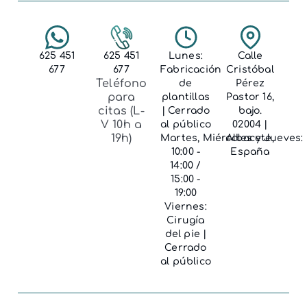
625 451
625 451
Lunes:
Calle
677
677
Fabricación
Cristóbal
Teléfono
de
Pérez
para
plantillas
Pastor 16,
citas (L-
| Cerrado
bajo.
V 10h a
al público
02004 |
19h)
Martes, Miércoles y Jueves:
Albacete,
10:00 -
España
14:00 /
15:00 -
19:00
Viernes:
Cirugía
del pie |
Cerrado
al público