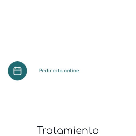
Albacete
Si buscas una solución real para tu
dolor o molestia al caminar, aquí
empiezas con una valoración
personalizada y un diagnóstico claro
con tu Podólogo en Albacete.
Pedir cita online
Tratamiento