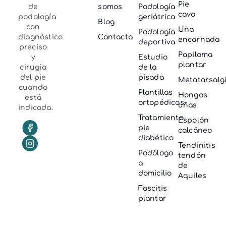
Pie
de
somos
Podología
cavo
podología
geriátrica
Blog
con
Uña
Podología
diagnóstico
Contacto
encarnada
deportiva
preciso
Papiloma
y
Estudio
plantar
cirugía
de la
del pie
pisada
Metatarsalg
cuando
Plantillas
Hongos
está
ortopédicas
uñas
indicada.
Tratamiento
Espolón
pie
calcáneo
diabético
Tendinitis
Podólogo
tendón
a
de
domicilio
Aquiles
Fascitis
plantar