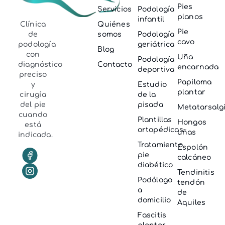
Pies
Servicios
Podología
planos
infantil
Clínica
Quiénes
Pie
de
somos
Podología
cavo
podología
geriátrica
Blog
con
Uña
Podología
diagnóstico
Contacto
encarnada
deportiva
preciso
Papiloma
y
Estudio
plantar
cirugía
de la
del pie
pisada
Metatarsalg
cuando
Plantillas
Hongos
está
ortopédicas
uñas
indicada.
Tratamiento
Espolón
pie
calcáneo
diabético
Tendinitis
Podólogo
tendón
a
de
domicilio
Aquiles
Fascitis