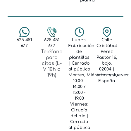
plantar
625 451
625 451
Lunes:
Calle
677
677
Fabricación
Cristóbal
Teléfono
de
Pérez
para
plantillas
Pastor 16,
citas (L-
| Cerrado
bajo.
V 10h a
al público
02004 |
19h)
Martes, Miércoles y Jueves:
Albacete,
10:00 -
España
14:00 /
15:00 -
19:00
Viernes:
Cirugía
del pie |
Cerrado
al público