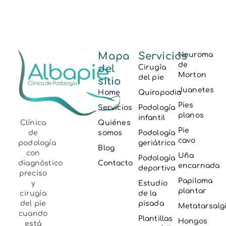
Mapa
Servicios
Neuroma
de
del
Cirugía
Morton
del pie
sitio
Juanetes
Home
Quiropodia
Pies
Servicios
Podología
planos
infantil
Clínica
Quiénes
Pie
de
somos
Podología
cavo
podología
geriátrica
Blog
con
Uña
Podología
diagnóstico
Contacto
encarnada
deportiva
preciso
Papiloma
y
Estudio
plantar
cirugía
de la
del pie
pisada
Metatarsalg
cuando
Plantillas
Hongos
está