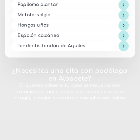
Papiloma plantar
Metatarsalgia
Hongos uñas
Espolón calcáneo
Tendinitis tendón de Aquiles
¿Necesitas una cita con podólogo
en Albacete?
Si quieres saber si tu caso se resuelve con
tratamiento conservador o si conviene valorar
cirugía, lo mejor es verlo en consulta con calma.