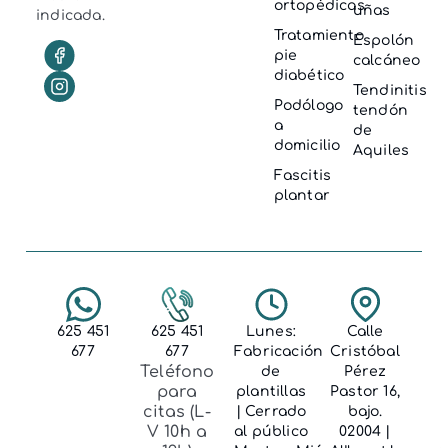
ortopédicas
uñas
indicada.
Tratamiento
Espolón
pie
calcáneo
diabético
Tendinitis
Podólogo
tendón
a
de
domicilio
Aquiles
Fascitis
plantar
625 451
625 451
Lunes:
Calle
677
677
Fabricación
Cristóbal
Teléfono
de
Pérez
para
plantillas
Pastor 16,
citas (L-
| Cerrado
bajo.
V 10h a
al público
02004 |